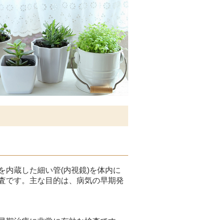
内蔵した細い管(内視鏡)を
体内に
査です。主な目的は、病気の早期発