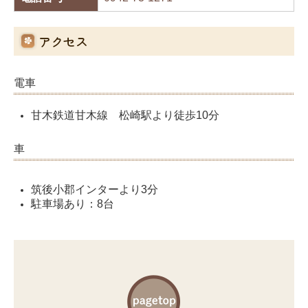
アクセス
電車
甘木鉄道甘木線
松崎駅
より
徒歩10分
車
筑後小郡インター
より
3分
駐車場あり：8台